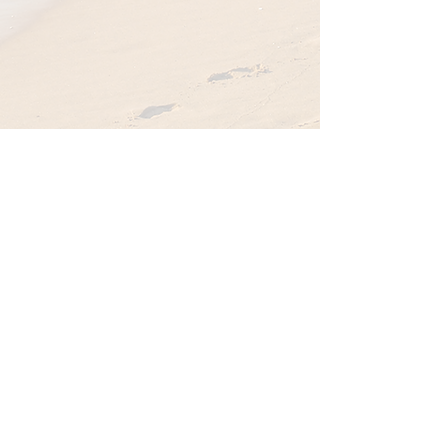
Familie Dijkhof
Licentie: VFTMA51347
casa.albertus@gmail.com
delen op:
CASA ALBERTUS