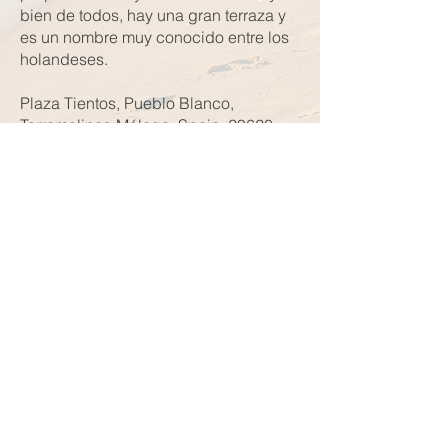
bien de todos, hay una gran terraza y
es un nombre muy conocido entre los
holandeses.
Plaza Tientos, Pueblo Blanco,
Torremolinos-Málaga, Spain, 29620
familia dijkhof
Licencia: VFTMA51347
casa.albertus@gmail.com
Compartir en:
CASA ALBERTO